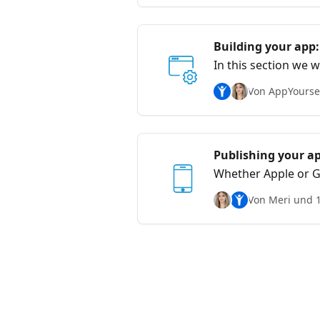
Building your app
In this section we 
app
Von AppYoursel
Publishing your a
Whether Apple or Go
Von Meri und 1