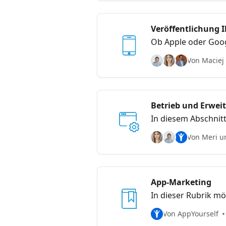
Veröffentlichung I
Ob Apple oder Googl
Von Maciej
Betrieb und Erwei
In diesem Abschnit
Aktivierung mit Ihr
Von Meri u
App-Marketing
In dieser Rubrik mö
Marketing mit auf
Von AppYourself