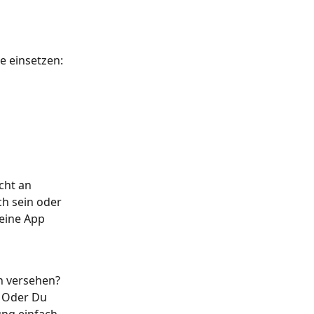
e einsetzen:
cht an 
ch sein oder 
eine App 
n versehen? 
. Oder Du 
ng einfach 