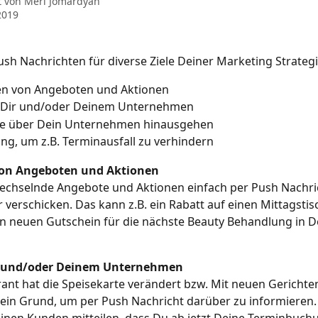
t von
Meri Jomardyan
2019
sh Nachrichten für diverse Ziele Deiner Marketing Strategi
n von Angeboten und Aktionen
u Dir und/oder Deinem Unternehmen
ie über Dein Unternehmen hinausgehen
ng, um z.B. Terminausfall zu verhindern
on Angeboten und Aktionen
echselnde Angebote und Aktionen einfach per Push Nachri
 verschicken. Das kann z.B. ein Rabatt auf einen Mittagstis
n neuen Gutschein für die nächste Beauty Behandlung in D
ir und/oder Deinem Unternehmen
ant hat die Speisekarte verändert bzw. Mit neuen Gerichte
 ein Grund, um per Push Nachricht darüber zu informieren
nen Kunden mitteilen, dass Du ab jetzt Deine Terminbuchu