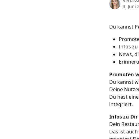
Verfass
3. Juni 
Du kannst Pu
Promote
Infos z
News, d
Erinneru
Promoten v
Du kannst w
Deine Nutzer
Du hast eine
integriert. 
Infos zu D
Dein Restaur
Das ist auch
möchtest Dei