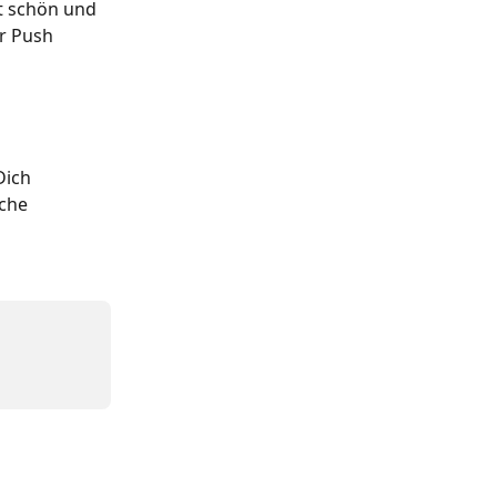
ht schön und 
r Push 
Dich 
che 