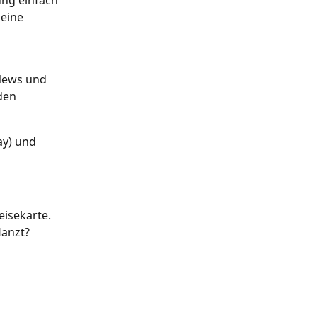
eine 
News und 
den 
ay) und 
isekarte. 
lanzt?
 