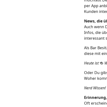
per App anbi
Kunden inte
News, die 
Auch wenn Du
Infos, die 
interessant s
Als Bar Besi
diese mit e
Heute ist 
🍻
 W
Oder Du gibs
Woher komme
Nerd Wissen! 
Erinnerung,
Oft erschein