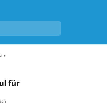
e
ul für
fach