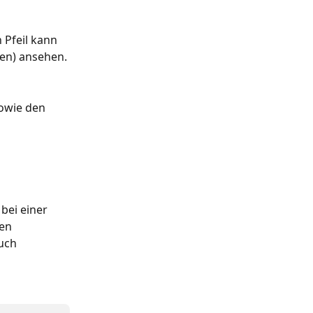
 Pfeil kann 
den) ansehen.
owie den 
 bei einer 
en 
uch 