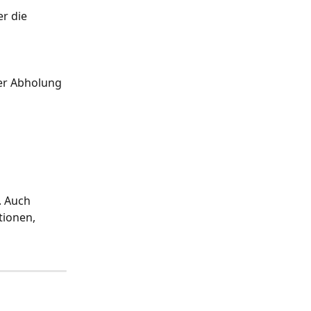
r die 
er Abholung 
 
. Auch 
ionen, 