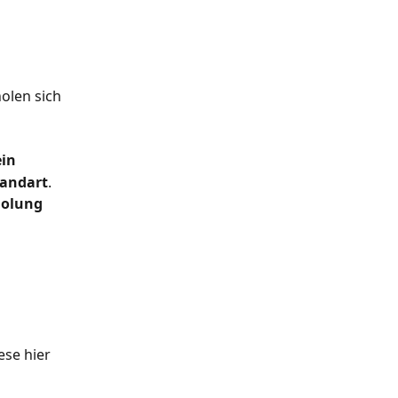
olen sich 
ein
sandart
. 
holung
se hier 