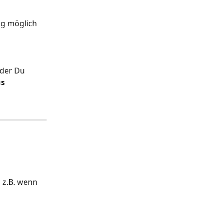
ng möglich 
oder Du 
s 
 z.B. wenn 