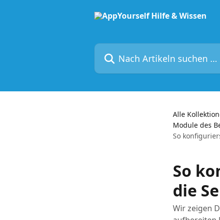
Zum Hauptinhalt springen
Nach Artikeln suchen …
Alle Kollektio
Module des Be
So konfigurie
So ko
die S
Wir zeigen D