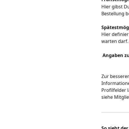
Hier gibst D
Bestellung 
Spätestmög
Hier definie
warten darf.
 Angaben z
Zur bessere
Informatione
Profilfelder
siehe Mitgli
So sieht de