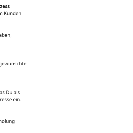
zess 
nem Kunden 
aben, 
 gewünschte 
as Du als 
resse ein.
holung 