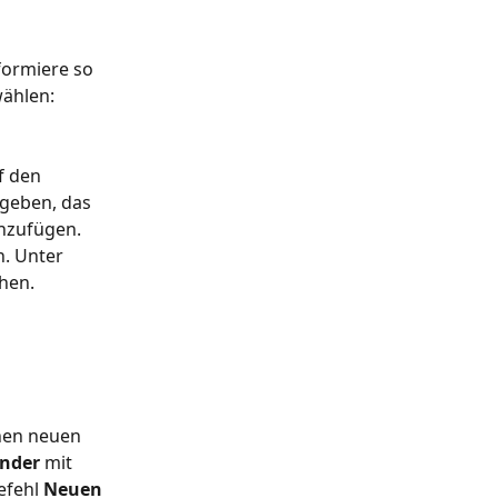
ormiere so 
ählen: 
f den 
geben, das 
nzufügen. 
. Unter 
ehen.
nen neuen 
ender
 mit 
efehl 
Neuen 