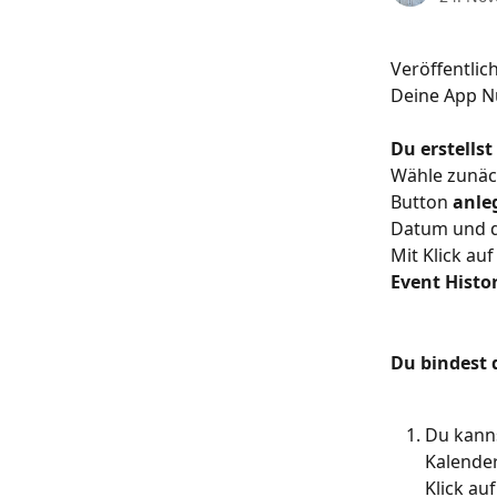
Veröffentlic
Deine App Nu
Du erstells
Wähle zunäc
Button 
anle
Datum und de
Mit Klick auf
Event Histor
Du bindest 
Du kann
Kalender
Klick au