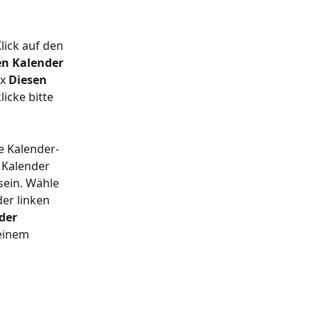
lick auf den 
en Kalender 
x 
Diesen 
licke bitte 
e Kalender-
 Kalender 
sein. Wähle 
er linken 
der 
einem 