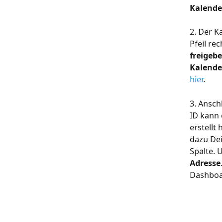
Kalender
2. Der K
Pfeil r
freigeb
Kalende
hier
.
3. Ansch
ID kann 
erstellt
dazu Dei
Spalte. 
Adresse
Dashboar