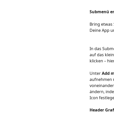
Submenü er
Bring etwas 
Deine App un
In das Subm
auf das klein
klicken – hie
Unter 
Add m
aufnehmen mö
voneinander
ändern, inde
Icon festleg
Header Graf