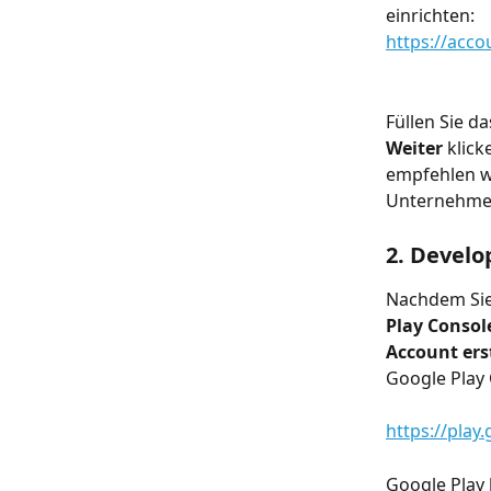
einrichten:
https://acc
Füllen Sie d
Weiter
 klic
empfehlen wi
Unternehmen
2. Develo
Nachdem Sie 
Play Consol
Account ers
Google Play 
https://play
Google Play 