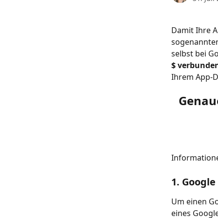
Damit Ihre A
sogenannter 
selbst bei Go
$ verbunde
Ihrem App-Da
Genaue
Informatione
1. Google
Um einen Goo
eines Googl