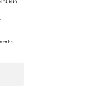
rifizieren 
.
nten bei 