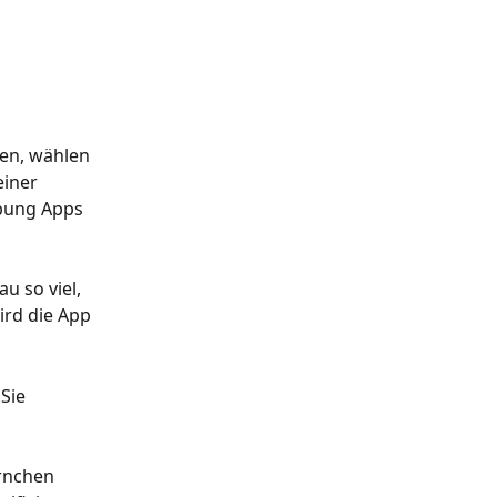
en, wählen 
einer 
bung Apps 
u so viel, 
ird die App 
Sie 
ernchen 