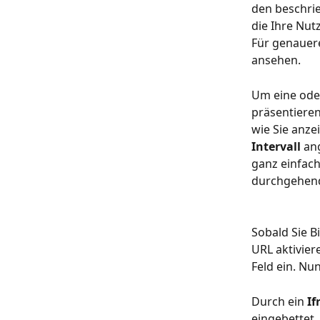
den beschri
die Ihre Nut
Für genauer
ansehen. 
Um eine ode
präsentieren,
wie Sie anz
Intervall 
an
ganz einfach 
durchgehend
Sobald Sie B
URL aktivier
Feld ein. Nu
Durch ein 
If
eingebettet.