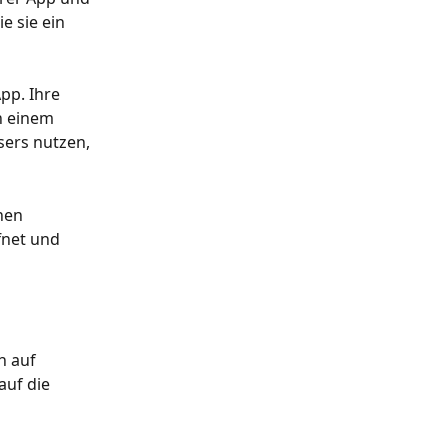
e sie ein 
pp. Ihre 
n einem 
sers nutzen, 
nen 
fnet und 
 auf 
uf die 