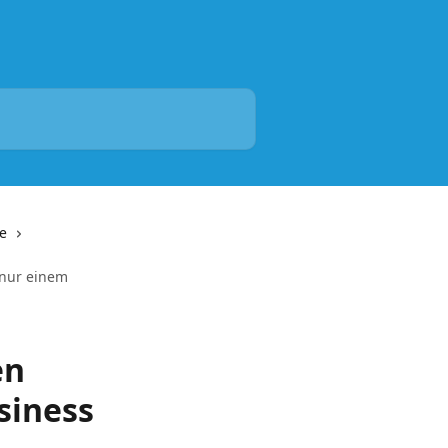
e
 nur einem
en
siness