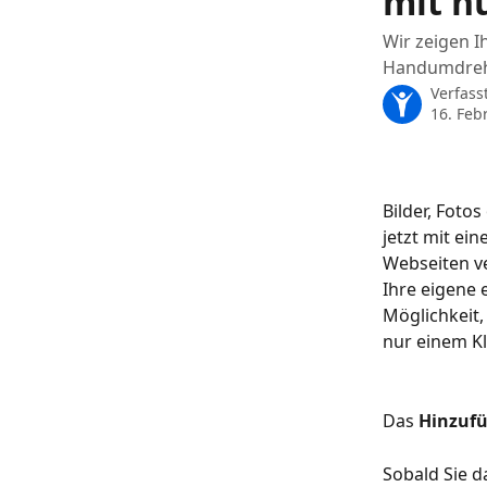
mit n
Wir zeigen I
Handumdrehe
Verfass
16. Feb
Bilder, Foto
jetzt mit ei
Webseiten ve
Ihre eigene 
Möglichkeit,
nur einem Kl
Das 
Hinzufü
Sobald Sie 