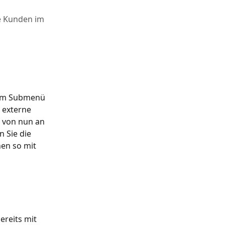
re Kunden im
 im Submenü 
 externe 
 von nun an 
 Sie die 
en so mit 
reits mit 