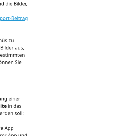
 die Bilder, 
port-Beitrag
nüs zu 
Bilder aus, 
bestimmten 
önnen Sie 
ung einer 
ite
 in das 
rden soll: 
re App 
hrer App und 